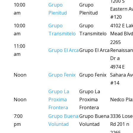
1200 S
10:00
Grupo
Grupo
Eastern A
am
Plenitud
Plenitud
#120
10:00
Grupo
Grupo
4102 E La
am
Transmitelo
Transmitelo
Mead Blvd
2265
11:00
Grupo El Arca
Grupo El Arca
Renaissan
am
Dr a
4974 E
Noon
Grupo Fenix
Grupo Fenix
Sahara Av
#14
Grupo La
Grupo La
Noon
Proxima
Proxima
Nedco Pla
Frontera
Frontera
7:00
Grupo Buena
Grupo Buena
3336 Lose
pm
Voluntad
Voluntad
Rd 201 n
2265