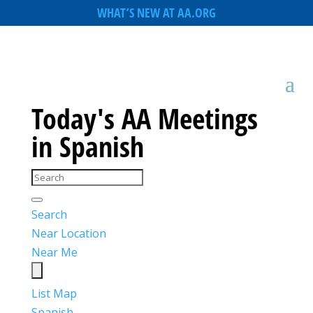
WHAT’S NEW AT AA.ORG
Today's AA Meetings
in Spanish
Search
Near Location
Near Me
List
Map
Spanish