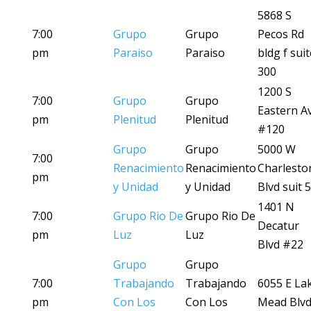
5868 S
7:00
Grupo
Grupo
Pecos Rd
pm
Paraiso
Paraiso
bldg f suit
300
1200 S
7:00
Grupo
Grupo
Eastern A
pm
Plenitud
Plenitud
#120
Grupo
Grupo
5000 W
7:00
Renacimiento
Renacimiento
Charlesto
pm
y Unidad
y Unidad
Blvd suit 5
1401 N
7:00
Grupo Rio De
Grupo Rio De
Decatur
pm
Luz
Luz
Blvd #22
Grupo
Grupo
7:00
Trabajando
Trabajando
6055 E La
pm
Con Los
Con Los
Mead Blvd