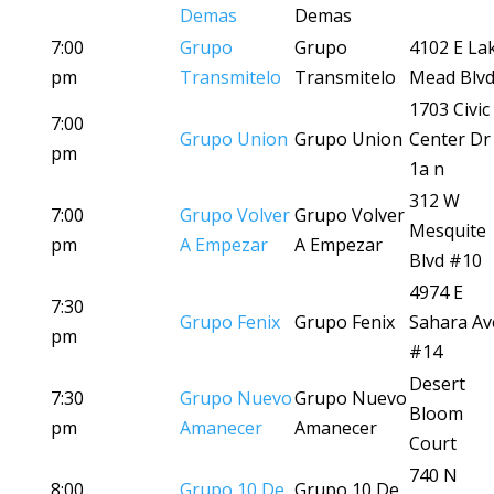
Demas
Demas
7:00
Grupo
Grupo
4102 E La
pm
Transmitelo
Transmitelo
Mead Blvd
1703 Civic
7:00
Grupo Union
Grupo Union
Center Dr
pm
1a n
312 W
7:00
Grupo Volver
Grupo Volver
Mesquite
pm
A Empezar
A Empezar
Blvd #10
4974 E
7:30
Grupo Fenix
Grupo Fenix
Sahara Av
pm
#14
Desert
7:30
Grupo Nuevo
Grupo Nuevo
Bloom
pm
Amanecer
Amanecer
Court
740 N
8:00
Grupo 10 De
Grupo 10 De