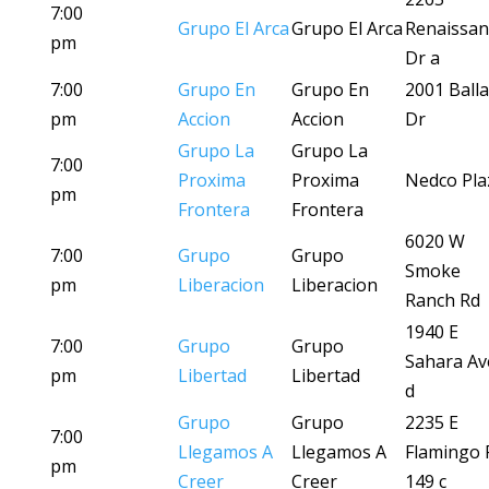
7:00
Grupo El Arca
Grupo El Arca
Renaissan
pm
Dr a
7:00
Grupo En
Grupo En
2001 Ball
pm
Accion
Accion
Dr
Grupo La
Grupo La
7:00
Proxima
Proxima
Nedco Pla
pm
Frontera
Frontera
6020 W
7:00
Grupo
Grupo
Smoke
pm
Liberacion
Liberacion
Ranch Rd
1940 E
7:00
Grupo
Grupo
Sahara Av
pm
Libertad
Libertad
d
Grupo
Grupo
2235 E
7:00
Llegamos A
Llegamos A
Flamingo 
pm
Creer
Creer
149 c